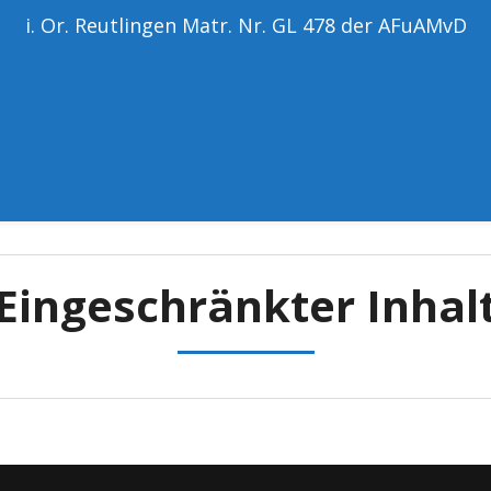
i. Or. Reutlingen Matr. Nr. GL 478 der AFuAMvD
Eingeschränkter Inhal