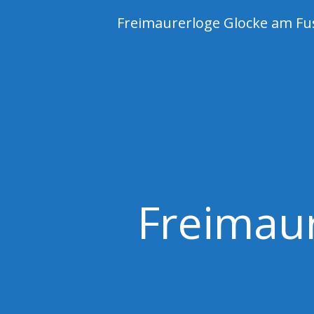
Skip
Freimaurerloge Glocke am Fu
to
content
Freimau