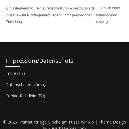
Besuch einer
Gästeabend V: Freimaurerische Kultur – der zivilisierte
Dissens – für Nichtlogenmitglieder nur mit persönlicher
befreundeten
Einladung
Loge
Impressum/Datenschutz
Impressum
Datenschutzerklärung
Cookie-Richtlinie (EU)
© 2026 Freimaurerloge Glocke am Fusse der Alb
| Theme Design
by
SuperbThemes.com